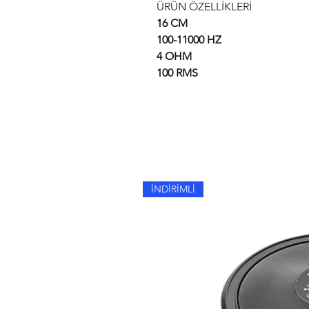
ÜRÜN ÖZELLİKLERİ
16 CM
100-11000 HZ
4 OHM
100 RMS
İNDİRİMLİ