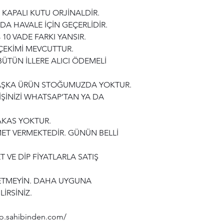
 KAPALI KUTU ORJİNALDİR.
 DA HAVALE İÇİN GEÇERLİDİR.
 10 VADE FARKI YANSIR.
ÇEKİMİ MEVCUTTUR.
ÜTÜN İLLERE ALICI ÖDEMELİ
BAŞKA ÜRÜN STOĞUMUZDA YOKTUR.
ŞİNİZİ WHATSAP’TAN YA DA
AKAS YOKTUR.
T VERMEKTEDİR. GÜNÜN BELLİ
 VE DİP FİYATLARLA SATIŞ
F ETMEYİN. DAHA UYGUNA
İRSİNİZ.
dio.sahibinden.com/