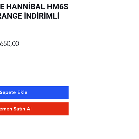
E HANNİBAL HM6S
RANGE İNDİRİMLİ
rmal
İndirimli
.650,00
at
Fiyat
Sepete Ekle
emen Satın Al