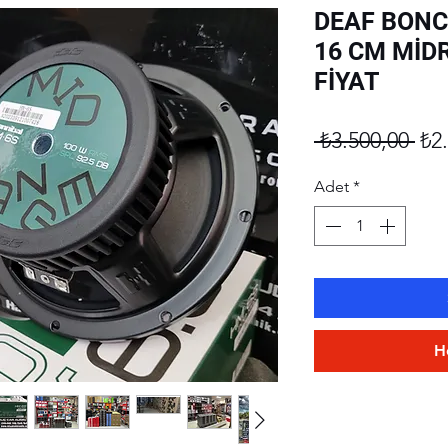
DEAF BONC
16 CM MİD
FİYAT
No
 ₺3.500,00 
₺2
Fiy
Adet
*
H