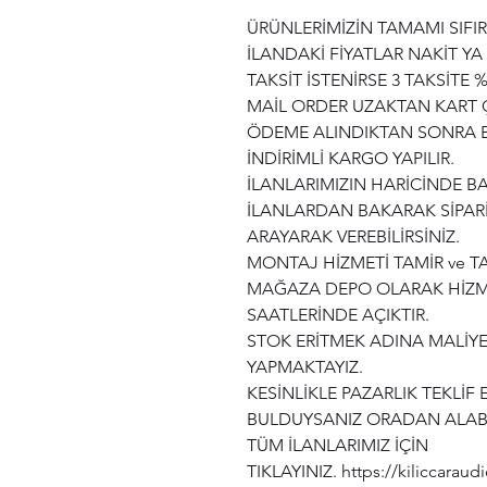
ÜRÜNLERİMİZİN TAMAMI SIFIR
İLANDAKİ FİYATLAR NAKİT YA
TAKSİT İSTENİRSE 3 TAKSİTE %
MAİL ORDER UZAKTAN KART 
ÖDEME ALINDIKTAN SONRA B
İNDİRİMLİ KARGO YAPILIR.
İLANLARIMIZIN HARİCİNDE 
İLANLARDAN BAKARAK SİPARİ
ARAYARAK VEREBİLİRSİNİZ.
MONTAJ HİZMETİ TAMİR ve T
MAĞAZA DEPO OLARAK HİZME
SAATLERİNDE AÇIKTIR.
STOK ERİTMEK ADINA MALİYET
YAPMAKTAYIZ.
KESİNLİKLE PAZARLIK TEKLİ
BULDUYSANIZ ORADAN ALABL
TÜM İLANLARIMIZ İÇİN
TIKLAYINIZ. https://kiliccarau