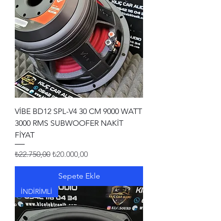
VİBE BD12 SPL-V4 30 CM 9000 WATT
3000 RMS SUBWOOFER NAKİT
FİYAT
Normal Fiyat
İndirimli Fiyat
₺22.750,00
₺20.000,00
Sepete Ekle
İNDİRİMLİ