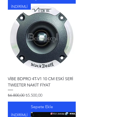
İNDİRİMLİ
VİBE BDPRO 4T-V1 10 CM ESKİ SERİ
TWEETER NAKİT FİYAT
Normal Fiyat
İndirimli Fiyat
₺6.800,00
₺5.500,00
Sepete Ekle
İNDİRİMLİ