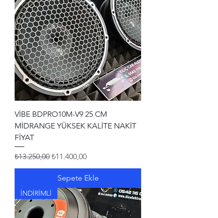
VİBE BDPRO10M-V9 25 CM
MİDRANGE YÜKSEK KALİTE NAKİT
FİYAT
Normal Fiyat
İndirimli Fiyat
₺13.250,00
₺11.400,00
Sepete Ekle
İNDİRİMLİ