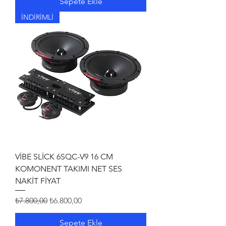
Sepete Ekle
İNDİRİMLİ
VİBE SLİCK 6SQC-V9 16 CM
KOMONENT TAKIMI NET SES
NAKİT FİYAT
Normal Fiyat
İndirimli Fiyat
₺7.800,00
₺6.800,00
Sepete Ekle