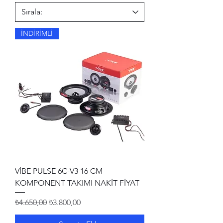
İNDİRİMLİ
VİBE PULSE 6C-V3 16 CM
KOMPONENT TAKIMI NAKİT FİYAT
Normal Fiyat
İndirimli Fiyat
₺4.650,00
₺3.800,00