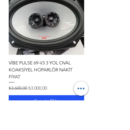
VİBE PULSE 69-V3 3 YOL OVAL
KOAKSİYEL HOPARLÖR NAKİT
FİYAT
Normal Fiyat
İndirimli Fiyat
₺3.600,00
₺3.000,00
Sepete Ekle
İNDİRİMLİ