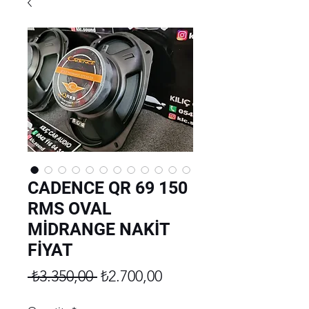
CADENCE QR 69 150
RMS OVAL
MİDRANGE NAKİT
FİYAT
Regular
Sale
 ₺3.350,00 
₺2.700,00
Price
Price