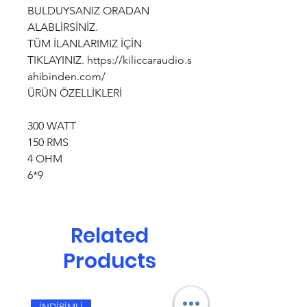
BULDUYSANIZ ORADAN
ALABLİRSİNİZ.
TÜM İLANLARIMIZ İÇİN
TIKLAYINIZ. https://kiliccaraudio.s
ahibinden.com/
ÜRÜN ÖZELLİKLERİ
300 WATT
150 RMS
4 OHM
6*9
Related
Products