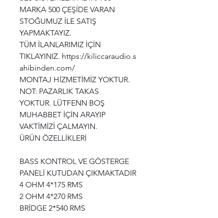
MARKA 500 ÇEŞİDE VARAN
STOĞUMUZ İLE SATIŞ
YAPMAKTAYIZ.
TÜM İLANLARIMIZ İÇİN
TIKLAYINIZ. https://kiliccaraudio.s
ahibinden.com/
MONTAJ HİZMETİMİZ YOKTUR.
NOT: PAZARLIK TAKAS
YOKTUR. LÜTFENN BOŞ
MUHABBET İÇİN ARAYIP
VAKTİMİZİ ÇALMAYIN.
ÜRÜN ÖZELLİKLERİ
BASS KONTROL VE GÖSTERGE
PANELİ KUTUDAN ÇIKMAKTADIR
4 OHM 4*175 RMS
2 OHM 4*270 RMS
BRİDGE 2*540 RMS