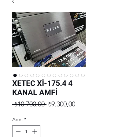
XETEC Xİ-175.4 4
KANAL AMFİ
Normal
İndirimli
 ₺10.700,00 
₺9.300,00
Fiyat
Fiyat
Adet
*