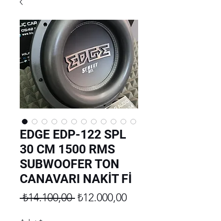
EDGE EDP-122 SPL
30 CM 1500 RMS
SUBWOOFER TON
CANAVARI NAKİT Fİ
Normal
İndirimli
 ₺14.100,00 
₺12.000,00
Fiyat
Fiyat